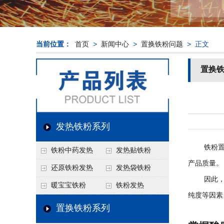
当前位置：
首页
>
新闻中心
>
置换铁粉问题
> 正文
置换
发热铁粉系列
铁粉置换
铁粉中药发热
发热贴铁粉
产品质量。
还原铁粉发热
发热袋铁粉
因此，在铁
暖宝宝铁粉
铁粉发热
纯度等因素
置换铁粉系列