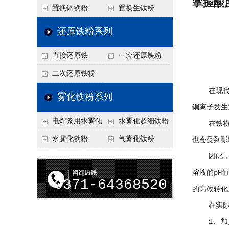
掌握酸
置换铜铁粉
置换生铁粉
还原铁粉系列
直接还原铁
一次还原铁粉
二次还原铁粉
在现代工
雾化铁粉系列
铜离子发生
电焊条用水雾化
水雾化超细铁粉
在铁粉置换
铁粉
水雾化铁粉
气雾化铁粉
也会受到影
因此，为了
溶液的pH
0371-64368520
的高效转化
在实际生
1. 加入