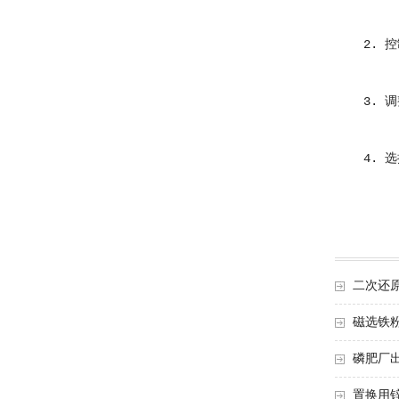
2. 控制
3. 调整
4. 选择
二次还
磁选铁
磷肥厂
置换用