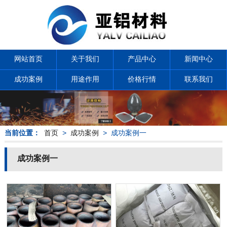
网站首页
关于我们
产品中心
新闻中心
成功案例
用途作用
价格行情
联系我们
当前位置：
首页
>
成功案例
> 成功案例一
成功案例一