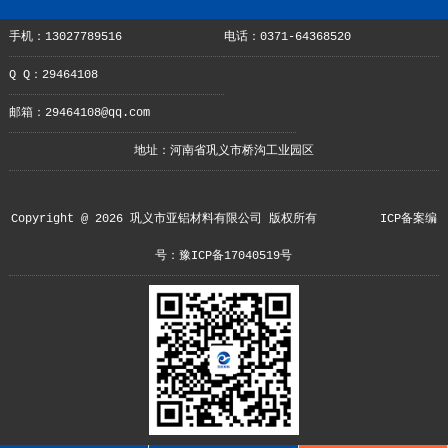
手机：13027789516
电话：0371-64368520
Q Q：29464108
邮箱：29464108@qq.com
地址：河南省巩义市桥沟工业园区
Copyright @ 2026 巩义市亚铝材料有限公司 版权所有
ICP备案编
号：豫ICP备17040519号