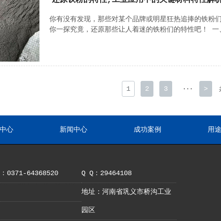
还原铁粉的特性,工业应用中的关键材料特性解
你有没有发现，那些对某个品牌或明星狂热追捧的铁粉们
你一探究竟，还原那些让人着迷的铁粉们的特性吧！ 一
1
2
3
>
···
中心
新闻中心
成功案例
用
0371-64368520
Q Q：29464108
地址：河南省巩义市桥沟工业
园区