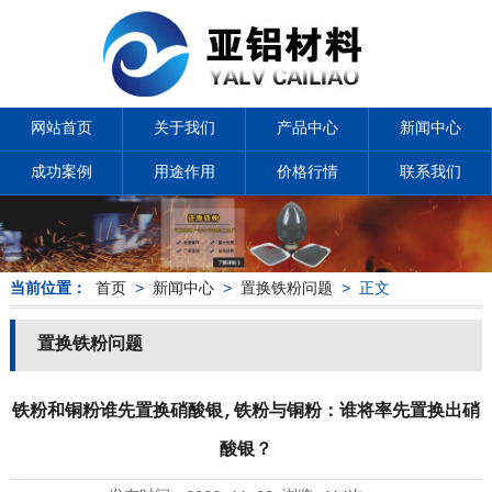
网站首页
关于我们
产品中心
新闻中心
成功案例
用途作用
价格行情
联系我们
当前位置：
首页
>
新闻中心
>
置换铁粉问题
> 正文
置换铁粉问题
铁粉和铜粉谁先置换硝酸银,铁粉与铜粉：谁将率先置换出硝
酸银？