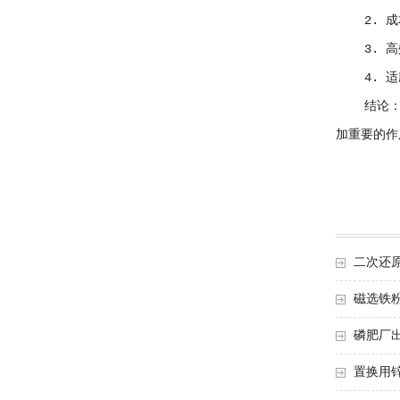
2. 成本
3. 高效
4. 适应
结论：铁
加重要的作
二次还
磁选铁
磷肥厂
置换用