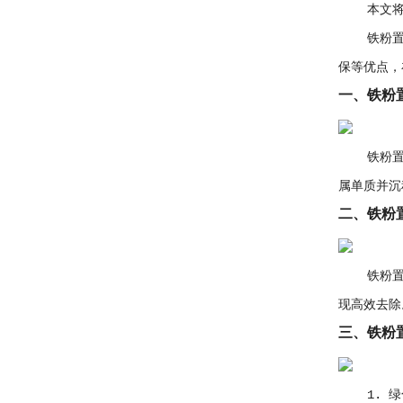
本文将详
铁粉置换
保等优点，
一、铁粉
铁粉置换
属单质并沉
二、铁粉
铁粉置换
现高效去除
三、铁粉
1. 绿色