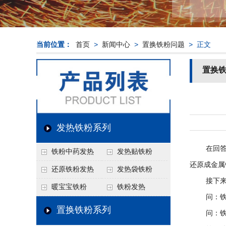
当前位置：
首页
>
新闻中心
>
置换铁粉问题
> 正文
置换
发热铁粉系列
在回答这
铁粉中药发热
发热贴铁粉
还原成金属
还原铁粉发热
发热袋铁粉
接下来，
暖宝宝铁粉
铁粉发热
问：铁粉
置换铁粉系列
问：铁粉