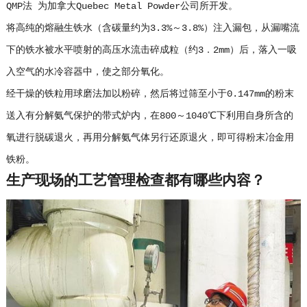
QMP法 为加拿大Quebec Metal Powder公司所开发。
将高纯的熔融生铁水（含碳量约为3.3%～3.8%）注入漏包，从漏嘴流
下的铁水被水平喷射的高压水流击碎成粒（约3．2mm）后，落入一吸
入空气的水冷容器中，使之部分氧化。
经干燥的铁粒用球磨法加以粉碎，然后将过筛至小于0.147mm的粉末
送入有分解氨气保护的带式炉内，在800～1040℃下利用自身所含的
氧进行脱碳退火，再用分解氨气体另行还原退火，即可得粉末冶金用
铁粉。
生产现场的工艺管理检查都有哪些内容？