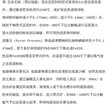
屑-石灰石粉（用以脱硫）混合还原剂间层式装填在SiC质还原容器
内，通过隧道窑加热至约1200℃，使矿粉还原成海绵铁。
海绵铁经破碎成小于0.175mm(-80目）或小于0.14mm(-100目）后，
铺加于钢带式还原炉内，在800～900℃下以分解氨进行还原退火。
退火后的烧结粉块加以锤破，即可得到优质海绵铁粉。
派隆法（Pyron Process) 将低碳沸腾钢的轧钢铁鳞破碎至小于0.1
47mm后，置于多炉床焙烧炉内在980℃下氧化成Fe2O3。
然后将Fe2O3粉喂送至带式炉内，在温度不超过1050℃下通以氢气使
之还原成铁粉。
低碳钢液水雾化法 低碳废钢通过熔化造渣除去或减少磷、硅和其他杂
质元素后，通过漏嘴流入雾化器中，同时喷入高压（约8．3MPa）水
流击碎金属流而成液滴，液滴落入底下的水槽冷却而凝固成粉。
粉末经磁选、脱水和干燥后，送入带式炉，在800～1000℃下以分解
氨气予以还原退火处理，即得纯度高的水雾化铁粉。