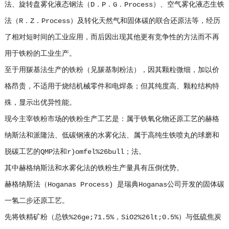
法、旋转盘雾化液态钢法（D．P．G．Process）、空气雾化液态生铁
法（R．Z．Process）及转化天然气和固体碳的联合还原法等，经历
了相对短时间的工业应用，而后因出现其他更有竞争性的方法而不再
用于铁粉的工业生产。
至于用羰基法生产的铁粉（见羰基制粉法），因其颗粒微细，加以价
格昂贵，不适用于烧结机械零件和电焊条；但其纯度高、颗粒结构特
殊，显示出优异性能。
现今主宰铁粉市场的铁粉生产工艺是：属于铁氧化物还原工艺的赫格
纳斯法和派隆法、低碳钢液的水雾化法、属于高纯生铁喷丸的球磨和
脱碳工艺的QMP法和r)omfel%26bull；法。
其中赫格纳斯法和水雾化法的铁粉生产量具有压倒优势。
赫格纳斯法（Hoganas Process) 是瑞典Hoganas公司开发的固体碳
一氢二步还原工艺。
先将铁精矿粉（总铁%26ge;71.5%，SiO2%26lt;0.5%）与低硫焦炭