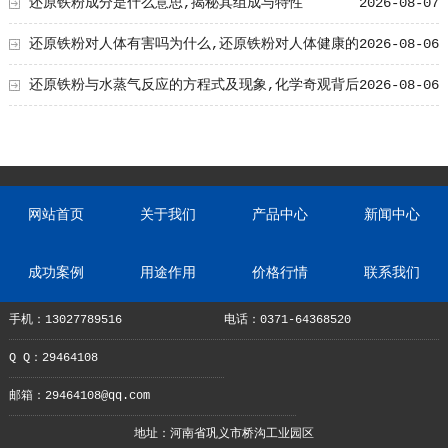
还原铁粉成分是什么意思,揭秘其组成与特性
2026-08-07
还原铁粉对人体有害吗为什么,还原铁粉对人体健康的
2026-08-06
影响及原因解析
还原铁粉与水蒸气反应的方程式及现象,化学奇观背后
2026-08-06
的奥秘
网站首页
关于我们
产品中心
新闻中心
成功案例
用途作用
价格行情
联系我们
手机：13027789516
电话：0371-64368520
Q Q：29464108
邮箱：29464108@qq.com
地址：河南省巩义市桥沟工业园区