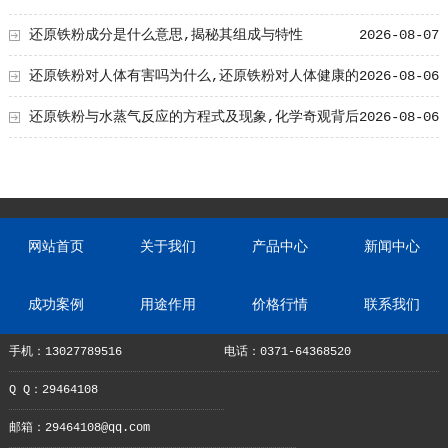
还原铁粉成分是什么意思,揭秘其组成与特性
2026-08-07
还原铁粉对人体有害吗为什么,还原铁粉对人体健康的
2026-08-06
影响及原因解析
还原铁粉与水蒸气反应的方程式及现象,化学奇观背后
2026-08-06
的奥秘
网站首页
关于我们
产品中心
新闻中心
成功案例
用途作用
价格行情
联系我们
手机：13027789516
电话：0371-64368520
Q Q：29464108
邮箱：29464108@qq.com