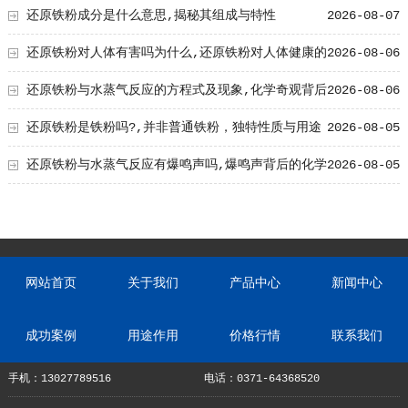
还原铁粉成分是什么意思,揭秘其组成与特性
2026-08-07
还原铁粉对人体有害吗为什么,还原铁粉对人体健康的
2026-08-06
影响及原因解析
还原铁粉与水蒸气反应的方程式及现象,化学奇观背后
2026-08-06
的奥秘
还原铁粉是铁粉吗?,并非普通铁粉，独特性质与用途
2026-08-05
解析
还原铁粉与水蒸气反应有爆鸣声吗,爆鸣声背后的化学
2026-08-05
奥秘
网站首页
关于我们
产品中心
新闻中心
成功案例
用途作用
价格行情
联系我们
手机：13027789516
电话：0371-64368520