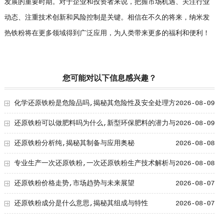
发展的重要时期。对于企业和投资者来说，把握市场机遇、关注行业
动态、注重技术创新和风险控制是关键。相信在不久的将来，纳米发
热铁粉将在更多领域得到广泛应用，为人类带来更多的福利和便利！
您可能对以下信息感兴趣？
化学还原铁粉是危险品吗,揭秘其危险性及安全处理方
2026-08-09
法
还原铁粉可以做肥料吗为什么,新型环保肥料的潜力与
2026-08-09
优势
还原铁粉分析纯,揭秘其制备与应用奥秘
2026-08-08
专业生产一次还原铁粉,一次还原铁粉生产技术解析与
2026-08-08
工艺创新
还原铁粉价格走势,市场趋势与未来展望
2026-08-07
还原铁粉成分是什么意思,揭秘其组成与特性
2026-08-07