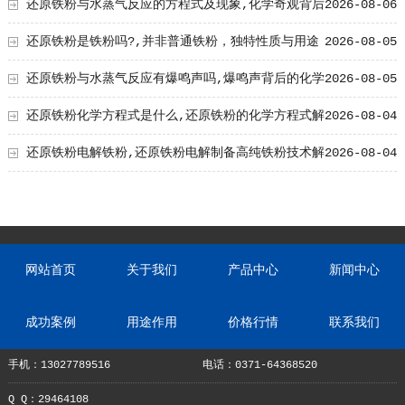
影响及原因解析
还原铁粉与水蒸气反应的方程式及现象,化学奇观背后
2026-08-06
的奥秘
还原铁粉是铁粉吗?,并非普通铁粉，独特性质与用途
2026-08-05
解析
还原铁粉与水蒸气反应有爆鸣声吗,爆鸣声背后的化学
2026-08-05
奥秘
还原铁粉化学方程式是什么,还原铁粉的化学方程式解
2026-08-04
析与应用
还原铁粉电解铁粉,还原铁粉电解制备高纯铁粉技术解
2026-08-04
析
网站首页
关于我们
产品中心
新闻中心
成功案例
用途作用
价格行情
联系我们
手机：13027789516
电话：0371-64368520
Q Q：29464108