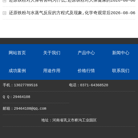
还原铁粉对人体有害吗为什么,还原铁粉对人体健康的
2026-08-06
影响及原因解析
还原铁粉与水蒸气反应的方程式及现象,化学奇观背后
2026-08-06
的奥秘
网站首页
关于我们
产品中心
新闻中心
成功案例
用途作用
价格行情
联系我们
手机：13027789516
电话：0371-64368520
Q Q：29464108
邮箱：29464108@qq.com
地址：河南省巩义市桥沟工业园区