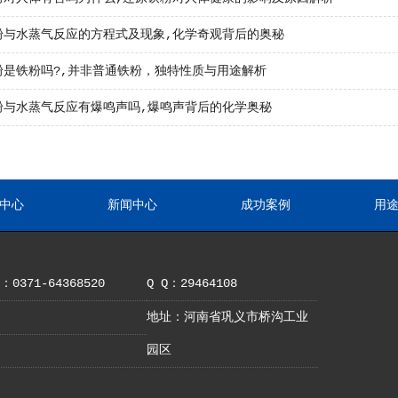
粉与水蒸气反应的方程式及现象,化学奇观背后的奥秘
粉是铁粉吗?,并非普通铁粉，独特性质与用途解析
粉与水蒸气反应有爆鸣声吗,爆鸣声背后的化学奥秘
中心
新闻中心
成功案例
用
0371-64368520
Q Q：29464108
地址：河南省巩义市桥沟工业
园区