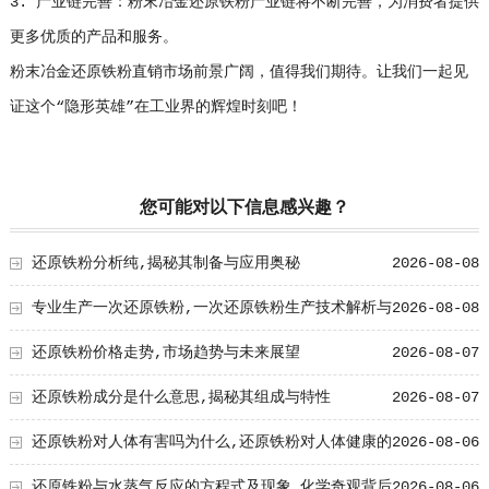
3. 产业链完善：粉末冶金还原铁粉产业链将不断完善，为消费者提供
更多优质的产品和服务。
粉末冶金还原铁粉直销市场前景广阔，值得我们期待。让我们一起见
证这个“隐形英雄”在工业界的辉煌时刻吧！
您可能对以下信息感兴趣？
还原铁粉分析纯,揭秘其制备与应用奥秘
2026-08-08
专业生产一次还原铁粉,一次还原铁粉生产技术解析与
2026-08-08
工艺创新
还原铁粉价格走势,市场趋势与未来展望
2026-08-07
还原铁粉成分是什么意思,揭秘其组成与特性
2026-08-07
还原铁粉对人体有害吗为什么,还原铁粉对人体健康的
2026-08-06
影响及原因解析
还原铁粉与水蒸气反应的方程式及现象,化学奇观背后
2026-08-06