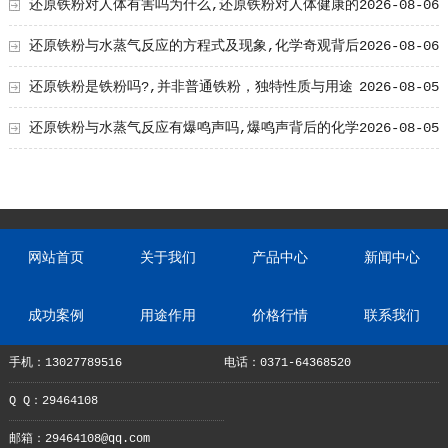
还原铁粉对人体有害吗为什么,还原铁粉对人体健康的
2026-08-06
影响及原因解析
还原铁粉与水蒸气反应的方程式及现象,化学奇观背后
2026-08-06
的奥秘
还原铁粉是铁粉吗?,并非普通铁粉，独特性质与用途
2026-08-05
解析
还原铁粉与水蒸气反应有爆鸣声吗,爆鸣声背后的化学
2026-08-05
奥秘
网站首页
关于我们
产品中心
新闻中心
成功案例
用途作用
价格行情
联系我们
手机：13027789516
电话：0371-64368520
Q Q：29464108
邮箱：29464108@qq.com