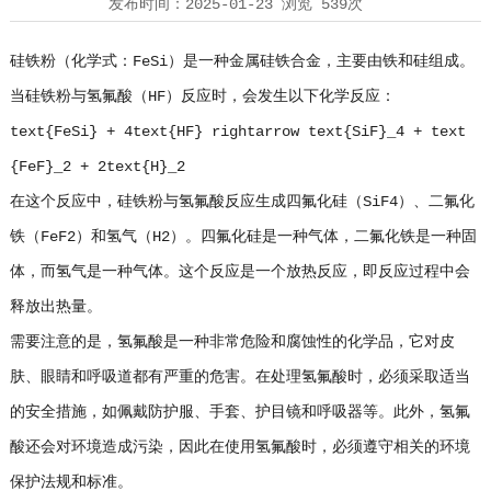
发布时间：
2025-01-23
浏览
539次
硅铁粉（化学式：FeSi）是一种金属硅铁合金，主要由铁和硅组成。
当硅铁粉与氢氟酸（HF）反应时，会发生以下化学反应：
text{FeSi} + 4text{HF} rightarrow text{SiF}_4 + text
{FeF}_2 + 2text{H}_2
在这个反应中，硅铁粉与氢氟酸反应生成四氟化硅（SiF4）、二氟化
铁（FeF2）和氢气（H2）。四氟化硅是一种气体，二氟化铁是一种固
体，而氢气是一种气体。这个反应是一个放热反应，即反应过程中会
释放出热量。
需要注意的是，氢氟酸是一种非常危险和腐蚀性的化学品，它对皮
肤、眼睛和呼吸道都有严重的危害。在处理氢氟酸时，必须采取适当
的安全措施，如佩戴防护服、手套、护目镜和呼吸器等。此外，氢氟
酸还会对环境造成污染，因此在使用氢氟酸时，必须遵守相关的环境
保护法规和标准。