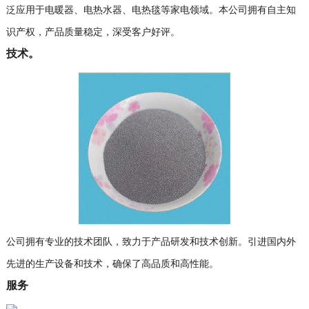
泛应用于电暖器、电热水器、电热毯等家电领域。本公司拥有自主知
识产权，产品质量稳定，深受客户好评。
技术。
公司拥有专业的技术团队，致力于产品研发和技术创新。引进国内外
先进的生产设备和技术，确保了高品质和高性能。
服务