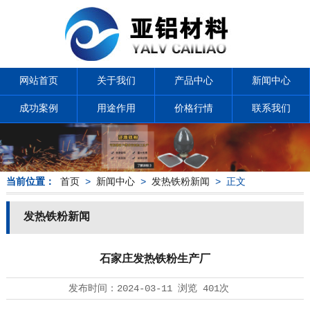
网站首页
关于我们
产品中心
新闻中心
成功案例
用途作用
价格行情
联系我们
当前位置：
首页
>
新闻中心
>
发热铁粉新闻
> 正文
发热铁粉新闻
石家庄发热铁粉生产厂
发布时间：
2024-03-11
浏览
401次