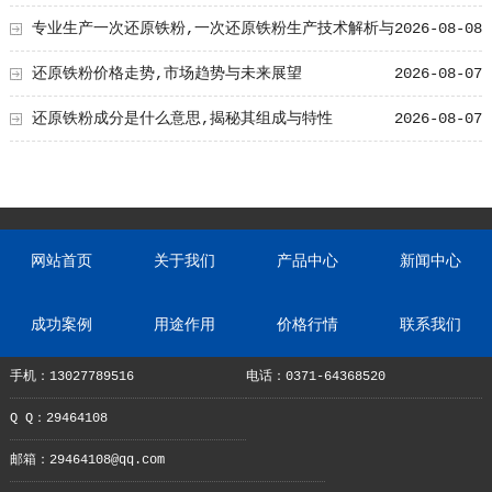
专业生产一次还原铁粉,一次还原铁粉生产技术解析与
2026-08-08
工艺创新
还原铁粉价格走势,市场趋势与未来展望
2026-08-07
还原铁粉成分是什么意思,揭秘其组成与特性
2026-08-07
网站首页
关于我们
产品中心
新闻中心
成功案例
用途作用
价格行情
联系我们
手机：13027789516
电话：0371-64368520
Q Q：29464108
邮箱：29464108@qq.com