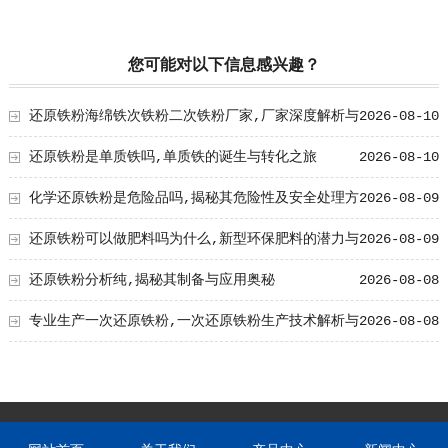
您可能对以下信息感兴趣？
还原铁粉海绵铁次铁粉二次铁粉厂家,厂家深度解析与
2026-08-10
产业链洞察
还原铁粉是单质铁吗,单质铁的诞生与转化之旅
2026-08-10
化学还原铁粉是危险品吗,揭秘其危险性及安全处理方
2026-08-09
法
还原铁粉可以做肥料吗为什么,新型环保肥料的潜力与
2026-08-09
优势
还原铁粉分析纯,揭秘其制备与应用奥秘
2026-08-08
专业生产一次还原铁粉,一次还原铁粉生产技术解析与
2026-08-08
工艺创新