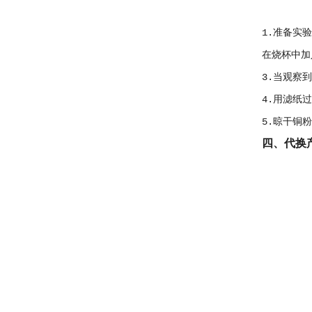
1.准备实
在烧杯中加
3.当观察
4.用滤纸
5.晾干铜
四、代换