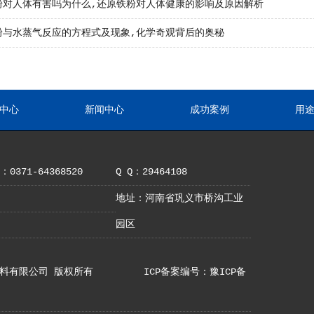
粉对人体有害吗为什么,还原铁粉对人体健康的影响及原因解析
粉与水蒸气反应的方程式及现象,化学奇观背后的奥秘
中心
新闻中心
成功案例
用
0371-64368520
Q Q：29464108
地址：河南省巩义市桥沟工业
园区
巩义市亚铝材料有限公司 版权所有
ICP备案编号：豫ICP备