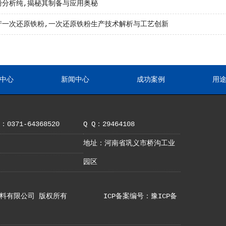
粉分析纯,揭秘其制备与应用奥秘
产一次还原铁粉,一次还原铁粉生产技术解析与工艺创新
中心
新闻中心
成功案例
用
0371-64368520
Q Q：29464108
地址：河南省巩义市桥沟工业
园区
巩义市亚铝材料有限公司 版权所有
ICP备案编号：豫ICP备