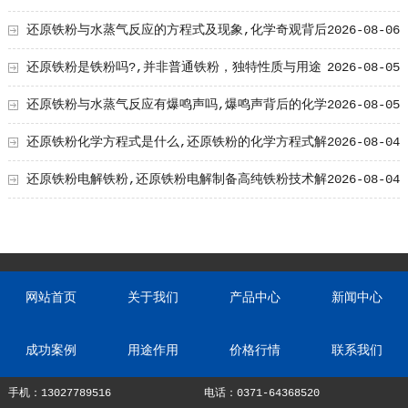
影响及原因解析
还原铁粉与水蒸气反应的方程式及现象,化学奇观背后
2026-08-06
的奥秘
还原铁粉是铁粉吗?,并非普通铁粉，独特性质与用途
2026-08-05
解析
还原铁粉与水蒸气反应有爆鸣声吗,爆鸣声背后的化学
2026-08-05
奥秘
还原铁粉化学方程式是什么,还原铁粉的化学方程式解
2026-08-04
析与应用
还原铁粉电解铁粉,还原铁粉电解制备高纯铁粉技术解
2026-08-04
析
网站首页
关于我们
产品中心
新闻中心
成功案例
用途作用
价格行情
联系我们
手机：13027789516
电话：0371-64368520