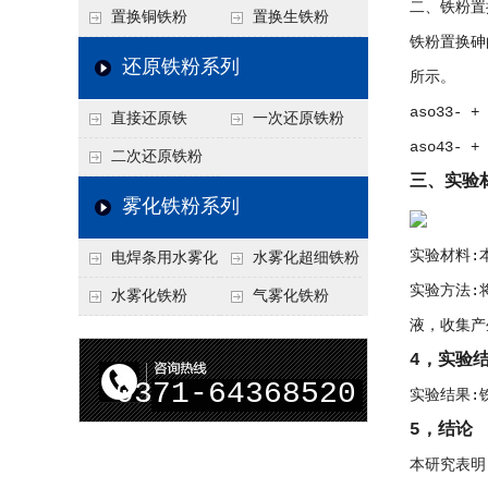
二、铁粉置
置换铜铁粉
置换生铁粉
铁粉置换砷
还原铁粉系列
所示。
aso33- + 
直接还原铁
一次还原铁粉
aso43- + 
二次还原铁粉
三、实验
雾化铁粉系列
实验材料:
电焊条用水雾化
水雾化超细铁粉
实验方法:
铁粉
水雾化铁粉
气雾化铁粉
液，收集产
4，实验
0371-64368520
实验结果:
5，结论
本研究表明