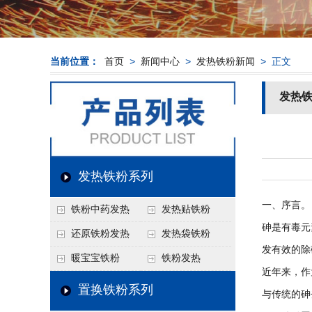
当前位置：
首页
>
新闻中心
>
发热铁粉新闻
> 正文
发热
发热铁粉系列
一、序言。
铁粉中药发热
发热贴铁粉
砷是有毒元
还原铁粉发热
发热袋铁粉
发有效的除
暖宝宝铁粉
铁粉发热
近年来，作
置换铁粉系列
与传统的砷