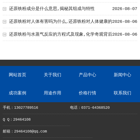
还原铁粉成分是什么意思,揭秘其组成与特性
2026-08-07
还原铁粉对人体有害吗为什么,还原铁粉对人体健康的
2026-08-06
影响及原因解析
还原铁粉与水蒸气反应的方程式及现象,化学奇观背后
2026-08-06
的奥秘
网站首页
关于我们
产品中心
新闻中心
成功案例
用途作用
价格行情
联系我们
手机：13027789516
电话：0371-64368520
Q Q：29464108
邮箱：29464108@qq.com