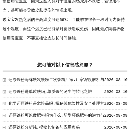
慎使用暖宝宝，因为这些人群对于温度的感觉并不灵敏，若使用不
当，很可能会导致皮肤烫伤的情况出现。
暖宝宝发热之后的最高温度可达66℃，且能够在很长一段时间内保持
这个温度，而这个温度已经能够对皮肤造成烫伤，因此最好隔着衣物
使用暖宝宝，不要直接让皮肤长时间接触。
您可能对以下信息感兴趣？
还原铁粉海绵铁次铁粉二次铁粉厂家,厂家深度解析与
2026-08-10
产业链洞察
还原铁粉是单质铁吗,单质铁的诞生与转化之旅
2026-08-10
化学还原铁粉是危险品吗,揭秘其危险性及安全处理方
2026-08-09
法
还原铁粉可以做肥料吗为什么,新型环保肥料的潜力与
2026-08-09
优势
还原铁粉分析纯,揭秘其制备与应用奥秘
2026-08-08