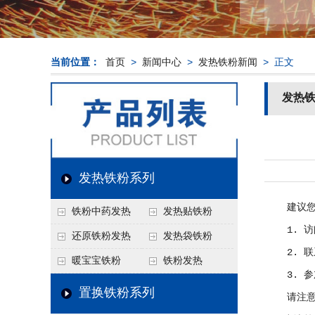
当前位置：
首页
>
新闻中心
>
发热铁粉新闻
> 正文
发热
发热铁粉系列
建议您通
铁粉中药发热
发热贴铁粉
1. 访问
还原铁粉发热
发热袋铁粉
2. 联系
暖宝宝铁粉
铁粉发热
3. 参加
置换铁粉系列
请注意，