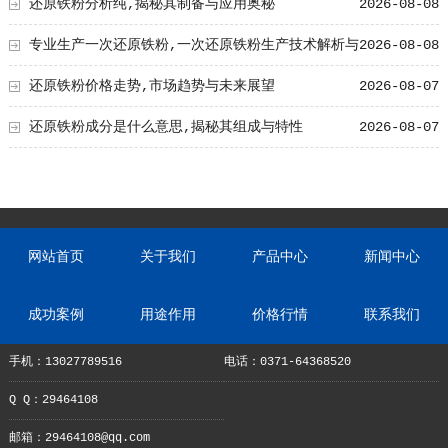
优势
还原铁粉分析纯,揭秘其制备与应用奥秘
2026-08-08
专业生产一次还原铁粉,一次还原铁粉生产技术解析与
2026-08-08
工艺创新
还原铁粉价格走势,市场趋势与未来展望
2026-08-07
还原铁粉成分是什么意思,揭秘其组成与特性
2026-08-07
网站首页
关于我们
产品中心
新闻中心
成功案例
用途作用
价格行情
联系我们
手机：13027789516
电话：0371-64368520
Q Q：29464108
邮箱：29464108@qq.com