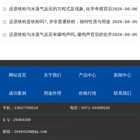
影响及原因解析
还原铁粉与水蒸气反应的方程式及现象,化学奇观背后
2026-08-06
的奥秘
还原铁粉是铁粉吗?,并非普通铁粉，独特性质与用途
2026-08-05
解析
还原铁粉与水蒸气反应有爆鸣声吗,爆鸣声背后的化学
2026-08-05
奥秘
网站首页
关于我们
产品中心
新闻中心
成功案例
用途作用
价格行情
联系我们
手机：13027789516
电话：0371-64368520
Q Q：29464108
邮箱：29464108@qq.com