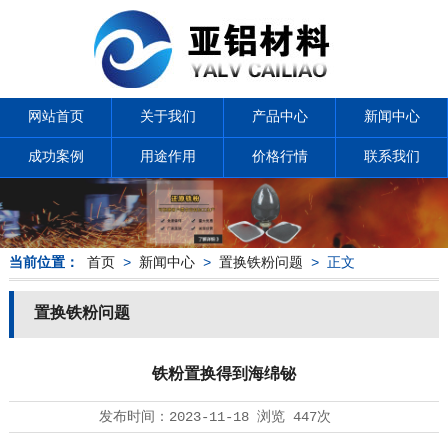
网站首页
关于我们
产品中心
新闻中心
成功案例
用途作用
价格行情
联系我们
当前位置：
首页
>
新闻中心
>
置换铁粉问题
> 正文
置换铁粉问题
铁粉置换得到海绵铋
发布时间：
2023-11-18
浏览
447次