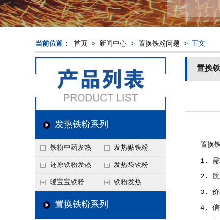
当前位置：
首页
>
新闻中心
>
置换铁粉问题
> 正文
置换
发热铁粉系列
置换铁粉
铁粉中药发热
发热贴铁粉
1. 需求
还原铁粉发热
发热袋铁粉
2. 质量
暖宝宝铁粉
铁粉发热
3. 价格
置换铁粉系列
4. 信