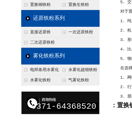
5. 交
置换铜铁粉
置换生铁粉
对于置换
还原铁粉系列
1. 纯
2. 粒
直接还原铁
一次还原铁粉
3. 形
二次还原铁粉
4. 比表
雾化铁粉系列
5. 物理
在选择置
电焊条用水雾化
水雾化超细铁粉
1. 网络
铁粉
水雾化铁粉
气雾化铁粉
2. 行业
3. 朋友
0371-64368520
：置换