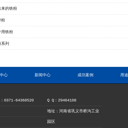
出来的铁粉
锌粉
专用铁粉
粉系列
中心
新闻中心
成功案例
用
0371-64368520
Q Q：29464108
地址：河南省巩义市桥沟工业
园区