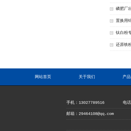
磷肥厂
置换用
钛白粉
还原铁
网站首页
关于我们
产品
手机：13027789516
电话：
邮箱：29464108@qq.com