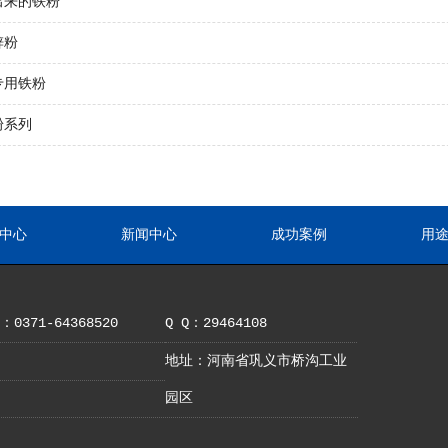
出来的铁粉
锌粉
专用铁粉
粉系列
中心
新闻中心
成功案例
用
0371-64368520
Q Q：29464108
地址：河南省巩义市桥沟工业
园区