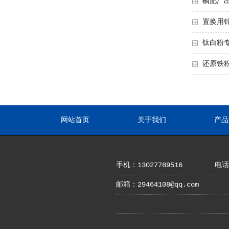
磷肥厂
置换用
钛白粉
还原铁
网站首页
关于我们
产品
手机：13027789516
电话：
邮箱：29464108@qq.com