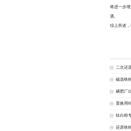
将进一步增
遇。
综上所述，
二次还
磁选铁
磷肥厂
置换用
钛白粉
还原铁