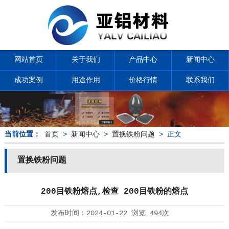
网站首页
关于我们
产品中心
新闻中心
成功案例
用途作用
价格行情
联系我们
当前位置：
首页
>
新闻中心
>
置换铁粉问题
> 正文
置换铁粉问题
200目铁粉熔点,检查 200目铁粉的熔点
发布时间：
2024-01-22
浏览
494次