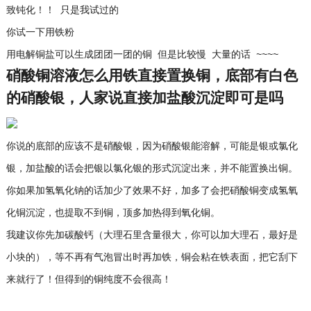
致钝化！！ 只是我试过的
你试一下用铁粉
用电解铜盐可以生成团团一团的铜 但是比较慢 大量的话 ~~~~
硝酸铜溶液怎么用铁直接置换铜，底部有白色
的硝酸银，人家说直接加盐酸沉淀即可是吗
你说的底部的应该不是硝酸银，因为硝酸银能溶解，可能是银或氯化
银，加盐酸的话会把银以氯化银的形式沉淀出来，并不能置换出铜。
你如果加氢氧化钠的话加少了效果不好，加多了会把硝酸铜变成氢氧
化铜沉淀，也提取不到铜，顶多加热得到氧化铜。
我建议你先加碳酸钙（大理石里含量很大，你可以加大理石，最好是
小块的），等不再有气泡冒出时再加铁，铜会粘在铁表面，把它刮下
来就行了！但得到的铜纯度不会很高！