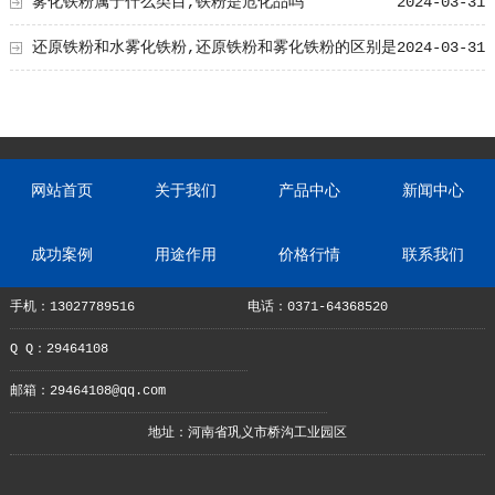
雾化铁粉属于什么类目,铁粉是危化品吗
2024-03-31
还原铁粉和水雾化铁粉,还原铁粉和雾化铁粉的区别是
2024-03-31
什么?
网站首页
关于我们
产品中心
新闻中心
成功案例
用途作用
价格行情
联系我们
手机：13027789516
电话：0371-64368520
Q Q：29464108
邮箱：29464108@qq.com
地址：河南省巩义市桥沟工业园区