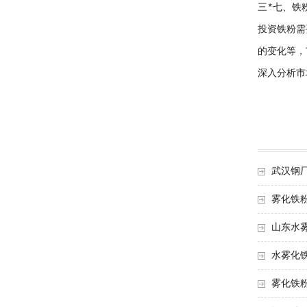
三*七、铁
投资铁粉需
的变化等，
深入分析市
武汉钢
雾化铁
山东水
水雾化
雾化铁