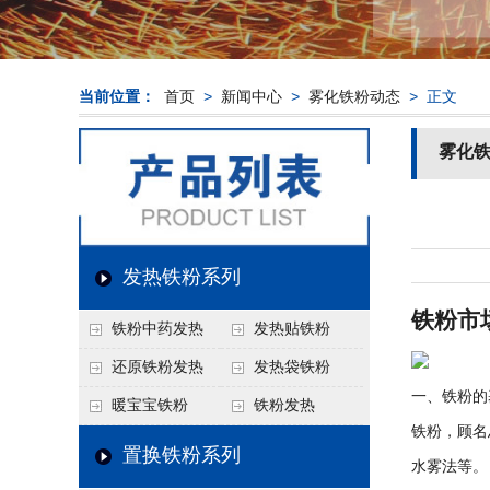
当前位置：
首页
>
新闻中心
>
雾化铁粉动态
> 正文
雾化
发热铁粉系列
铁粉市
铁粉中药发热
发热贴铁粉
还原铁粉发热
发热袋铁粉
一、铁粉的
暖宝宝铁粉
铁粉发热
铁粉，顾名
置换铁粉系列
水雾法等。