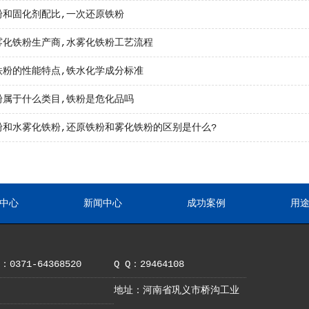
粉和固化剂配比,一次还原铁粉
雾化铁粉生产商,水雾化铁粉工艺流程
铁粉的性能特点,铁水化学成分标准
粉属于什么类目,铁粉是危化品吗
粉和水雾化铁粉,还原铁粉和雾化铁粉的区别是什么?
中心
新闻中心
成功案例
用
0371-64368520
Q Q：29464108
地址：河南省巩义市桥沟工业