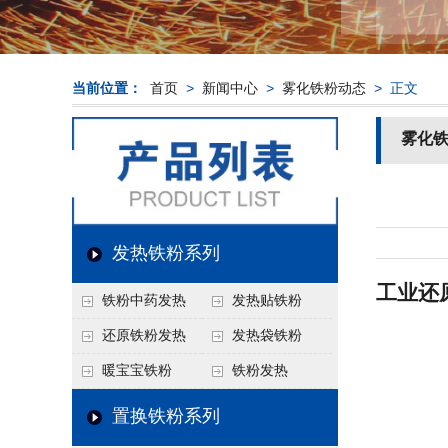
当前位置：
首页
>
新闻中心
>
雾化铁粉动态
> 正文
雾化
发热铁粉系列
工业还
铁粉中药发热
发热贴铁粉
还原铁粉发热
发热袋铁粉
暖宝宝铁粉
铁粉发热
置换铁粉系列