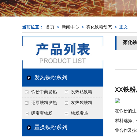
当前位置：
首页
>
新闻中心
>
雾化铁粉动态
> 正文
雾化
发热铁粉系列
XX铁
铁粉中药发热
发热贴铁粉
还原铁粉发热
发热袋铁粉
在铁粉的生
暖宝宝铁粉
铁粉发热
材料选择、
置换铁粉系列
业合作及技