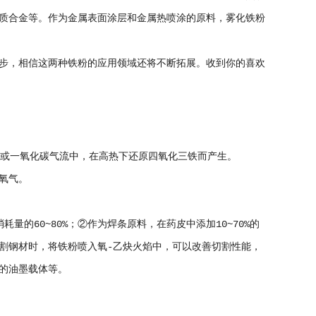
质合金等。作为金属表面涂层和金属热喷涂的原料，雾化铁粉
步，相信这两种铁粉的应用领域还将不断拓展。收到你的喜欢
气或一氧化碳气流中，在高热下还原四氧化三铁而产生。
氧气。
的60~80%；②作为焊条原料，在药皮中添加10~70%的
割钢材时，将铁粉喷入氧-乙炔火焰中，可以改善切割性能，
的油墨载体等。