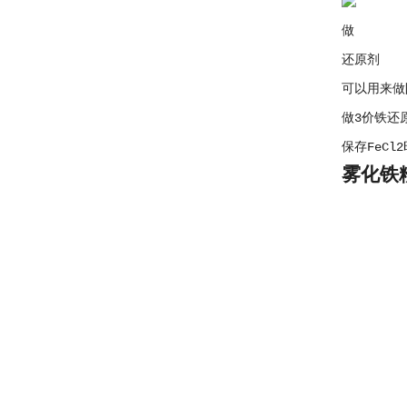
做
还原剂
可以用来做
做3价铁还
保存FeC
雾化铁