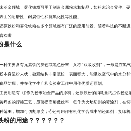
末冶金领域，雾化铁粉可用于制造金属粉末和制品，如粉末冶金零件、硬
表面的耐磨性、耐腐蚀性和抗氧化性等性能。
还原铁粉和雾化铁粉在多个领域都有广泛的应用前景。随着科技的不断进
喜欢啦
粉是什么
一种主要含有元素铁的灰色或黑色粉末，又称“双吸收剂”，一般是在氢
粉本身呈粉末状，微观结构非常疏松，表面积大，能吸收空气中的水分和
食品防腐，并在化学生产和实验室工作中用作优质还原剂。
主要用途有:①作为粉末冶金产品的原料，还原铁粉的消耗量约占铁粉总消耗量
善焊条的焊接工艺，显著提高熔敷效率；③作为火焰切割的喷涂剂，在切
种范围，增加可切割厚度；④还可用作有机化学合成中的还原剂，复印机
铁粉的用途？？？？？？