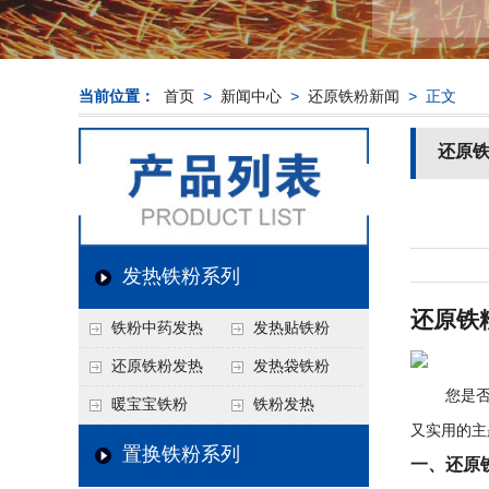
当前位置：
首页
>
新闻中心
>
还原铁粉新闻
> 正文
还原
发热铁粉系列
还原铁
铁粉中药发热
发热贴铁粉
还原铁粉发热
发热袋铁粉
您是否曾
暖宝宝铁粉
铁粉发热
又实用的主
置换铁粉系列
一、还原