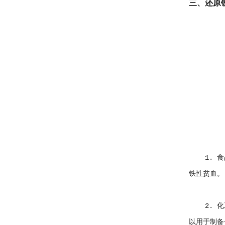
三、还原
1. 食品
铁性贫血。
2. 化工
以用于制备