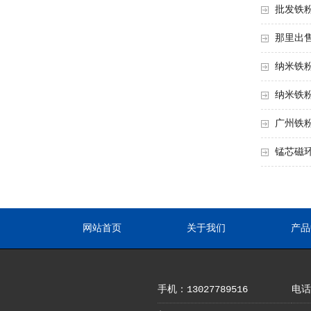
批发铁
那里出
纳米铁
纳米铁
广州铁
锰芯磁
网站首页
关于我们
产品
手机：13027789516
电话：