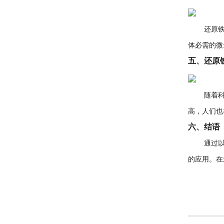
还原铁与
体必需的微
五、还原
随着科技
高，人们也
六、结语
通过以上
的应用。在