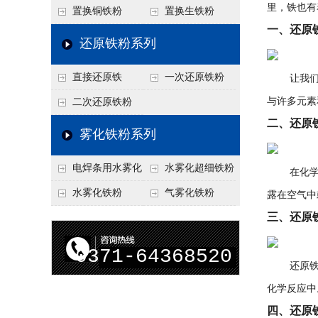
里，铁也有
置换铜铁粉
置换生铁粉
一、还原
还原铁粉系列
直接还原铁
一次还原铁粉
让我们来
与许多元素
二次还原铁粉
二、还原
雾化铁粉系列
电焊条用水雾化
水雾化超细铁粉
在化学中，
铁粉
水雾化铁粉
气雾化铁粉
露在空气中
三、还原
0371-64368520
还原铁在
化学反应中
四、还原