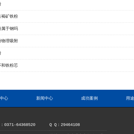
粉
售褐矿铁粉
粉属于钢吗
粉物理吸附
粉
环和铁粉芯
中心
新闻中心
成功案例
用
0371-64368520
Q Q：29464108