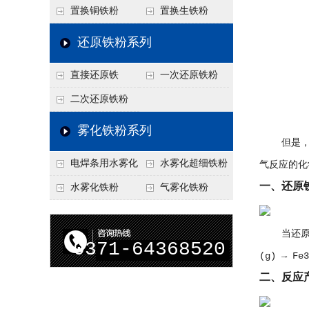
置换铜铁粉
置换生铁粉
还原铁粉系列
直接还原铁
一次还原铁粉
二次还原铁粉
雾化铁粉系列
但是，当
电焊条用水雾化
水雾化超细铁粉
气反应的化
一、还原
铁粉
水雾化铁粉
气雾化铁粉
当还原铁粉
0371-64368520
(g) →
二、反应