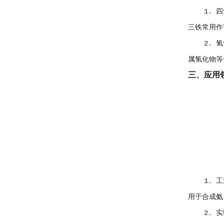
1. 四氧
三铁常用作
2. 氢气
属氢化物等
三、应用
1. 工业
用于合成氨
2. 实验