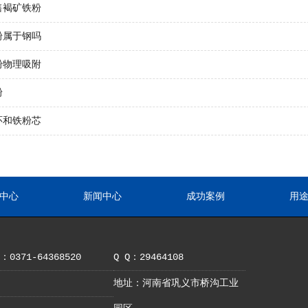
售褐矿铁粉
粉属于钢吗
粉物理吸附
粉
环和铁粉芯
中心
新闻中心
成功案例
用
0371-64368520
Q Q：29464108
地址：河南省巩义市桥沟工业