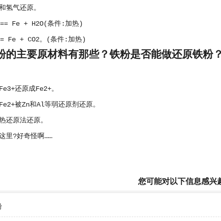
和氢气还原。
 == Fe + H2O(条件:加热)
O = Fe + CO2。(条件:加热)
粉的主要原材料有那些？铁粉是否能做还原铁粉
e3+还原成Fe2+。
e2+被Zn和Al等弱还原剂还原。
热还原法还原。
这里?好奇怪啊……
您可能对以下信息感兴
粉