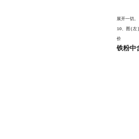
展开一切。
10、图(
价
铁粉中