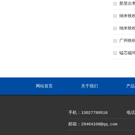
那里出
纳米铁
纳米铁
广州铁
锰芯磁
网站首页
关于我们
产品
手机：13027789516
电话：
邮箱：29464108@qq.com