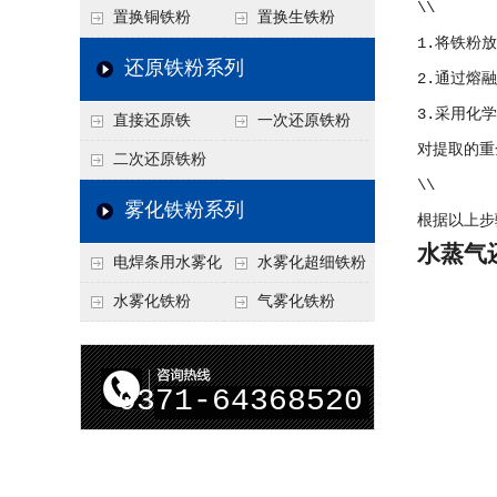
\\
置换铜铁粉
置换生铁粉
1.将铁粉
还原铁粉系列
2.通过熔
3.采用化
直接还原铁
一次还原铁粉
对提取的重
二次还原铁粉
\\
雾化铁粉系列
根据以上步
水蒸气
电焊条用水雾化
水雾化超细铁粉
铁粉
水雾化铁粉
气雾化铁粉
0371-64368520