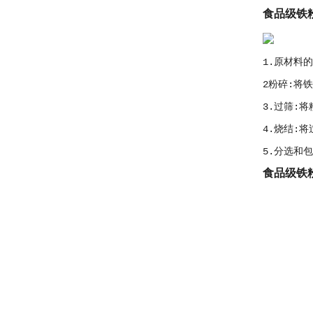
食品级铁
1.原材料
2粉碎:将
3.过筛:
4.烧结:
5.分选和
食品级铁