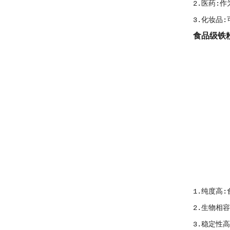
2.医药:
3.化妆品
食品级铁
1.纯度高
2.生物相
3.稳定性