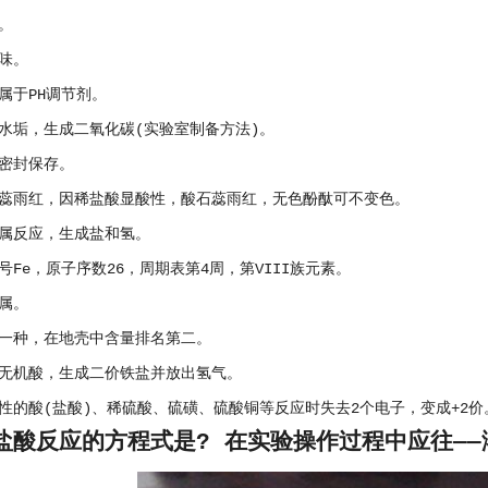
。
味。
属于PH调节剂。
水垢，生成二氧化碳(实验室制备方法)。
密封保存。
蕊雨红，因稀盐酸显酸性，酸石蕊雨红，无色酚酞可不变色。
属反应，生成盐和氢。
号Fe，原子序数26，周期表第4周，第VIII族元素。
属。
一种，在地壳中含量排名第二。
无机酸，生成二价铁盐并放出氢气。
性的酸(盐酸)、稀硫酸、硫磺、硫酸铜等反应时失去2个电子，变成+2价
盐酸反应的方程式是? 在实验操作过程中应往—