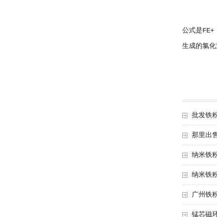
公式是FE+ 2
生成的氯化
批发铁
那里出
纳米铁
纳米铁
广州铁
锰芯磁