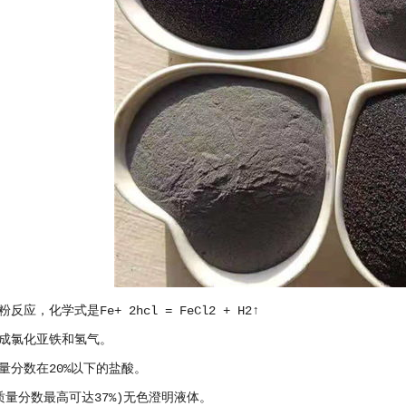
应，化学式是Fe+ 2hcl = FeCl2 + H2↑
成氯化亚铁和氢气。
量分数在20%以下的盐酸。
质量分数最高可达37%)无色澄明液体。