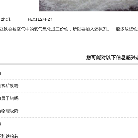
hcl ======FECIL2+H2↑
亚铁会被空气中的氧气氧化成三价铁，所以要加入还原剂。一般多放些铁
您可能对以下信息感兴
粉
售褐矿铁粉
粉属于钢吗
粉物理吸附
粉
环和铁粉芯