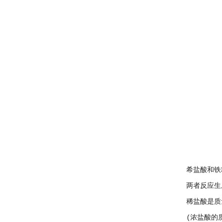
希盐酸和铁粉反
两者反应生
稀盐酸是质
(浓盐酸的