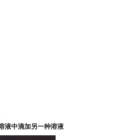
。
—溶液中滴加另一种溶液