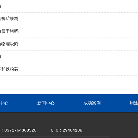
粉
售褐矿铁粉
粉属于钢吗
粉物理吸附
粉
环和铁粉芯
中心
新闻中心
成功案例
用
0371-64368520
Q Q：29464108